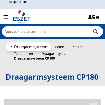
Haspel retour
Win
Doorzoek de hele winkel
Ga naar de inhoud
Draagarmsysteem
Home
Kasten
Toebehoren
Draagarmsysteem
Draagarmsysteem CP180
Draagarmsysteem CP180