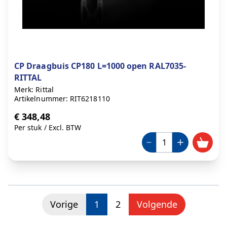
CP Draagbuis CP180 L=1000 open RAL7035-
RITTAL
Merk: Rittal
Artikelnummer: RIT6218110
€ 348,48
Per stuk
/
Excl. BTW
U lees momenteel pagina
Pagina
Vorige
1
2
Volgende