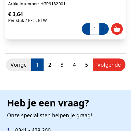
Artikelnummer: HGR9182001
€ 3,64
Per stuk
/
Excl. BTW
U lees momenteel pagina
Pagina
Pagina
Pagina
Pagina
Vorige
1
2
3
4
5
Volgende
Heb je een vraag?
Onze specialisten helpen je graag!
0341 - 438 200