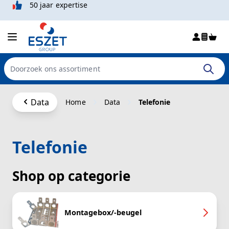
50 jaar expertise
Win
Doorzoek de hele winkel
Ga naar de inhoud
Data
Home
Data
Telefonie
Telefonie
Shop op categorie
Montagebox/-beugel