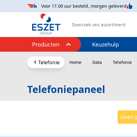
Voor 17.00 uur besteld, morgen geleverd
Doorzoek de hele winkel
Keuzehulp
Producten
Ga naar de inhoud
Telefonie
Home
Data
Telefonie
Telefoniepaneel
Geen p