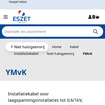
Haspel retour
Win
Doorzoek de hele winkel
Ga naar de inhoud
Niet halogeenvrij
Home
Kabel
Installatiekabel
Niet halogeenvrij
YMvK
YMvK
Installatiekabel voor
laagspanningsinstallaties tot 0,6/1kV,