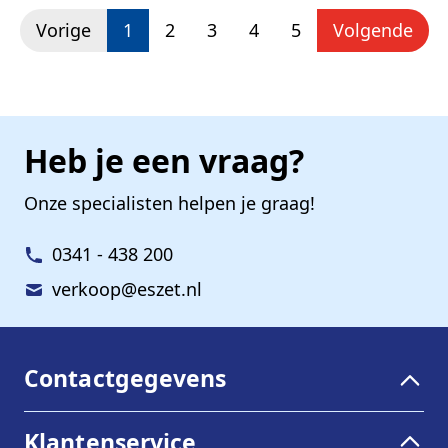
U lees momenteel pagina
Pagina
Pagina
Pagina
Pagina
Vorige
1
2
3
4
5
Volgende
Heb je een vraag?
Onze specialisten helpen je graag!
0341 - 438 200
verkoop@eszet.nl
Contactgegevens
Klantenservice