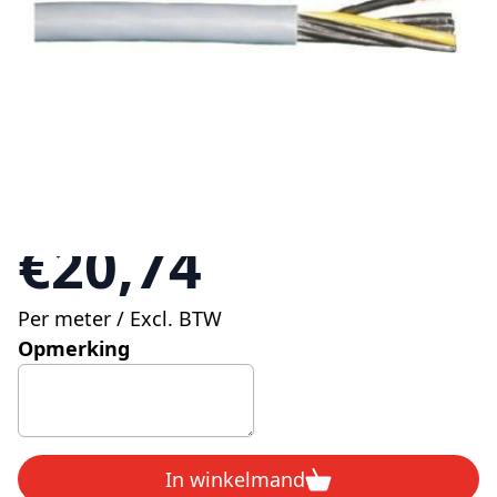
Aantal
Lengte op maat (hele meters
invullen)
Aantal
Lengte op rol
100
500
€20,74
Per meter / Excl. BTW
Opmerking
In winkelmand