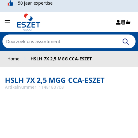
50 jaar expertise
Win
Doorzoek de hele winkel
Ga naar de inhoud
Home
HSLH 7X 2,5 MGG CCA-ESZET
HSLH 7X 2,5 MGG CCA-ESZET
Artikelnummer:
1148180708